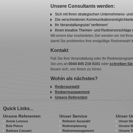
Unsere Consultants werden:
Sich mit Ihren strategischen Unternehmens- un
Die verschiedenen Kommunikationsmöglichkeiten
Ihr Veranstaltungsziel 'verfeinern'
Ihnen kreative Themen- und Rednervorschläge
Mit einem klar erarbeiteten Ziel werden wir mit I
damit Sie problemlos Ihre endgültige Rednerwahl t
Kontakt
Fall Sie Ihre Veranstaltung oder Ihr Rednerprogra
Sie uns an:
0044 845 216 0101
oder
schreiben Sie
freuen sich, von Ihnen zu hören.
Wohin als nächstes?
Rederauswahl
Rednermanagement
Unsere Referenten
Quick Links...
Unsere Referenten
Unser Service
Unser U
Annie Lennox
Referent Auswahl
Unser Hi
Bob Peirce
Rednerplanung
Unsere M
Barbara Cassani
Rednermanagement
Unsere T