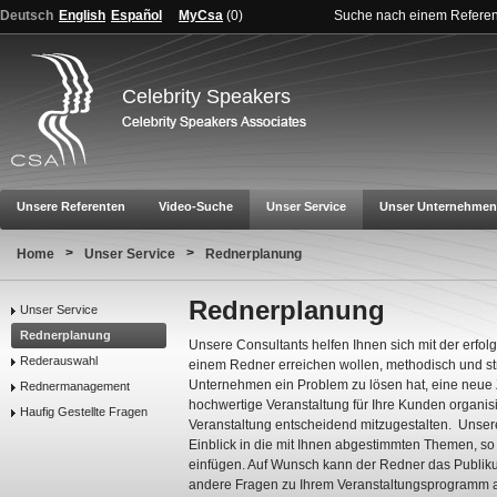
Deutsch
English
Español
MyCsa
(
0
)
Suche nach einem Refere
Celebrity Speakers
Unsere Referenten
Video-Suche
Unser Service
Unser Unternehmen
>
>
Home
Unser Service
Rednerplanung
Rednerplanung
Unser Service
Rednerplanung
Unsere Consultants helfen Ihnen sich mit der erfolg
Rederauswahl
einem Redner erreichen wollen, methodisch und st
Unternehmen ein Problem zu lösen hat, eine neue Z
Rednermanagement
hochwertige Veranstaltung für Ihre Kunden organisi
Haufig Gestellte Fragen
Veranstaltung entscheidend mitzugestalten. Uns
Einblick in die mit Ihnen abgestimmten Themen, so 
einfügen. Auf Wunsch kann der Redner das Publik
andere Fragen zu Ihrem Veranstaltungsprogramm 