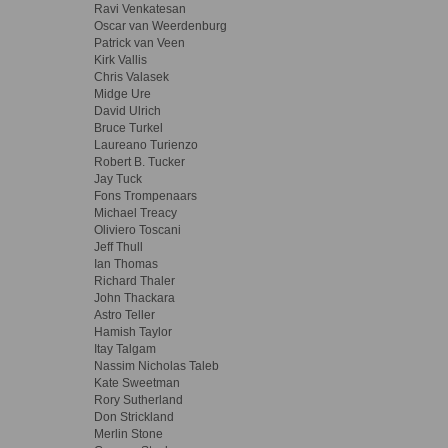
Ravi Venkatesan
Oscar van Weerdenburg
Patrick van Veen
Kirk Vallis
Chris Valasek
Midge Ure
David Ulrich
Bruce Turkel
Laureano Turienzo
Robert B. Tucker
Jay Tuck
Fons Trompenaars
Michael Treacy
Oliviero Toscani
Jeff Thull
Ian Thomas
Richard Thaler
John Thackara
Astro Teller
Hamish Taylor
Itay Talgam
Nassim Nicholas Taleb
Kate Sweetman
Rory Sutherland
Don Strickland
Merlin Stone