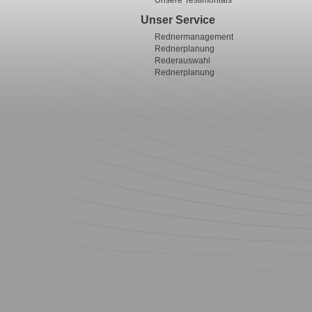
Unsere Testimonials
Unser Service
Rednermanagement
Rednerplanung
Rederauswahl
Rednerplanung