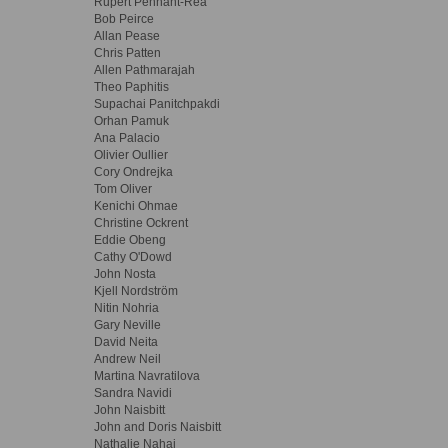
Rupert Pennant-Rea
Bob Peirce
Allan Pease
Chris Patten
Allen Pathmarajah
Theo Paphitis
Supachai Panitchpakdi
Orhan Pamuk
Ana Palacio
Olivier Oullier
Cory Ondrejka
Tom Oliver
Kenichi Ohmae
Christine Ockrent
Eddie Obeng
Cathy O'Dowd
John Nosta
Kjell Nordström
Nitin Nohria
Gary Neville
David Neita
Andrew Neil
Martina Navratilova
Sandra Navidi
John Naisbitt
John and Doris Naisbitt
Nathalie Nahai