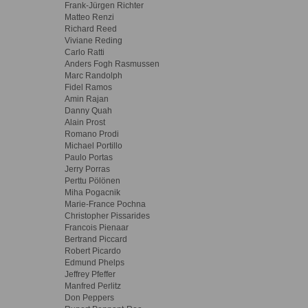
Frank-Jürgen Richter
Matteo Renzi
Richard Reed
Viviane Reding
Carlo Ratti
Anders Fogh Rasmussen
Marc Randolph
Fidel Ramos
Amin Rajan
Danny Quah
Alain Prost
Romano Prodi
Michael Portillo
Paulo Portas
Jerry Porras
Perttu Pölönen
Miha Pogacnik
Marie-France Pochna
Christopher Pissarides
Francois Pienaar
Bertrand Piccard
Robert Picardo
Edmund Phelps
Jeffrey Pfeffer
Manfred Perlitz
Don Peppers