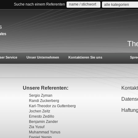
Suche nach einem Referenten
alle kategorien
s
The
ser Service
Unser Unternehmen
Kontaktieren Sie uns
Spre
Unsere Referenten
:
Kontakt
Sergio Zyman
Datens
Randi Zuckerberg
Karl-Theodor zu Guttenberg
Haftun
Jochen Zeitz
Ernesto Zedillo
Benjamin Zander
Zia Yusuf
Muhammad Yunus
Daniel Yergin