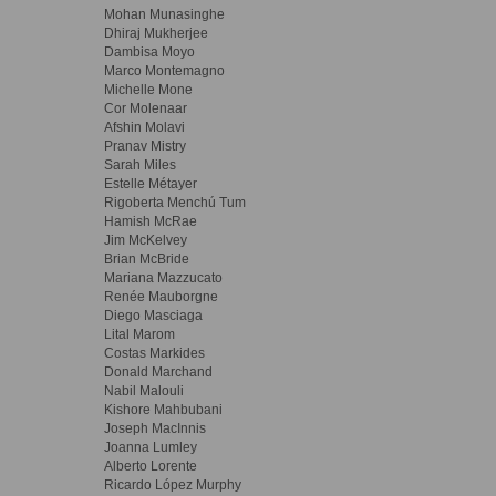
Mohan Munasinghe
Dhiraj Mukherjee
Dambisa Moyo
Marco Montemagno
Michelle Mone
Cor Molenaar
Afshin Molavi
Pranav Mistry
Sarah Miles
Estelle Métayer
Rigoberta Menchú Tum
Hamish McRae
Jim McKelvey
Brian McBride
Mariana Mazzucato
Renée Mauborgne
Diego Masciaga
Lital Marom
Costas Markides
Donald Marchand
Nabil Malouli
Kishore Mahbubani
Joseph MacInnis
Joanna Lumley
Alberto Lorente
Ricardo López Murphy