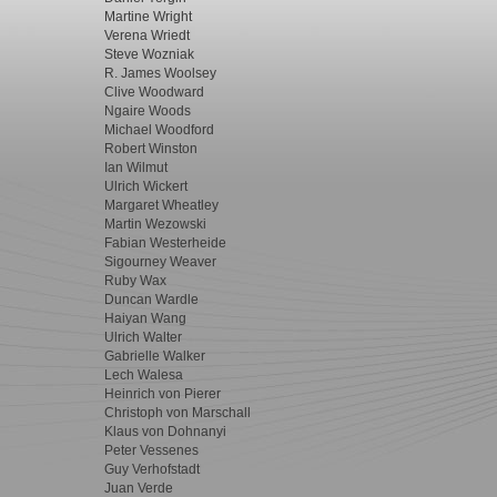
Martine Wright
Verena Wriedt
Steve Wozniak
R. James Woolsey
Clive Woodward
Ngaire Woods
Michael Woodford
Robert Winston
Ian Wilmut
Ulrich Wickert
Margaret Wheatley
Martin Wezowski
Fabian Westerheide
Sigourney Weaver
Ruby Wax
Duncan Wardle
Haiyan Wang
Ulrich Walter
Gabrielle Walker
Lech Walesa
Heinrich von Pierer
Christoph von Marschall
Klaus von Dohnanyi
Peter Vessenes
Guy Verhofstadt
Juan Verde