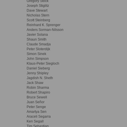
Gregory Stock
Joseph Stiglitz
Dave Stewart
Nicholas Stern
Scott Steinberg
Reinhard K. Sprenger
Anders Sorman-Nilsson
Javier Solana
Shaun Smith
Claude Smadja
Peter Sloterdijk
Simon Sinek
John Simpson
Klaus-Peter Siegloch
Daniel Sieberg
Jenny Shipley
Jagdish N. Sheth
Jack Shaw
Robin Sharma
Robert Shapiro
Bruce Sewell
Juan Señor
Peter Senge
Amartya Sen
Araceli Segarra
Ken Segall
Tim Sebastian