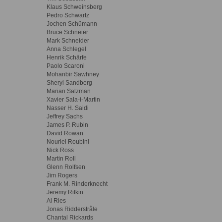
Klaus Schweinsberg
Pedro Schwartz
Jochen Schümann
Bruce Schneier
Mark Schneider
Anna Schlegel
Henrik Schärfe
Paolo Scaroni
Mohanbir Sawhney
Sheryl Sandberg
Marian Salzman
Xavier Sala-i-Martin
Nasser H. Saidi
Jeffrey Sachs
James P. Rubin
David Rowan
Nouriel Roubini
Nick Ross
Martin Roll
Glenn Rolfsen
Jim Rogers
Frank M. Rinderknecht
Jeremy Rifkin
Al Ries
Jonas Ridderstråle
Chantal Rickards