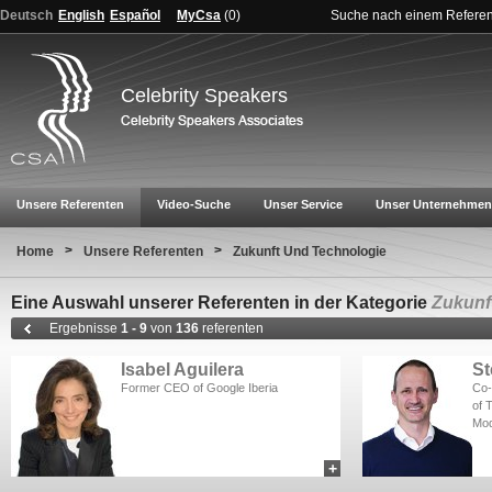
Deutsch
English
Español
MyCsa
(
0
)
Suche nach einem Refere
Celebrity Speakers
Unsere Referenten
Video-Suche
Unser Service
Unser Unternehmen
>
>
Home
Unsere Referenten
Zukunft Und Technologie
Eine Auswahl unserer Referenten in der Kategorie
Zukunf
Ergebnisse
1 - 9
von
136
referenten
Isabel Aguilera
St
Former CEO of Google Iberia
Co-
of 
Mod
+
add to myCSA