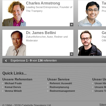
Charles Armstrong
Ta
Leading Social Entrepreneur, Founder of
Wor
The Trampery
Pro
+
add to myCSA
Dr. James Bellini
Ge
Zukunftsforscher, Autor, Redner und
Dig
Moderator
Off
+
add to myCSA
Ergebnisse
1 - 9
von
136
referenten
Quick Links...
Unsere Referenten
Unser Service
Unser U
Michael Foale
Referent Auswahl
Unser Hi
Kemal Dervis
Rednerplanung
Unsere M
Verena Wriedt
Rednermanagement
Unsere T
Site
© 1984 - 2026 Celebrity Speakers Ltd