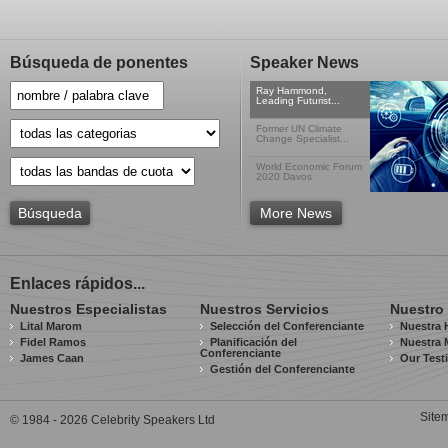
Búsqueda de ponentes
Speaker News
Ray Hammond,
Leading Futurist...
Former UN Climate
Change Specialist...
World Economic Forum
2020 Davos
Búsqueda
More News
Enlaces rápidos...
Nuestros Especialistas
Nuestros Servicios
Nuestro
Lital Marom
Selección del Conferenciante
Nuestra H
Fidel Ramos
Planificación del
Nuestra 
Conferenciante
James Caan
Our Test
Gestión del Conferenciante
Site
© 1984 - 2026 Celebrity Speakers Ltd