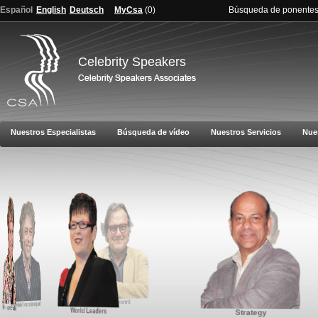
Español
English
Deutsch
MyCsa
(
0
)
Búsqueda de ponente
Celebrity Speakers
Nuestros Especialistas
Búsqueda de vídeo
Nuestros Servicios
Nue
Global Affairs and Politics
Innovation
Inspiration and Motivation
Marketing and Branding
World Leaders
Strategy