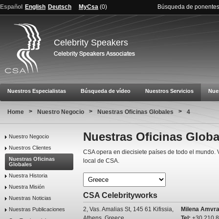
Español
English
Deutsch
MyCsa
(
0
)
Búsqueda de ponente
Celebrity Speakers
Nuestros Especialistas
Búsqueda de vídeo
Nuestros Servicios
Nue
>
>
>
Home
Nuestro Negocio
Nuestras Oficinas Globales
4
Nuestras Oficinas Globa
Nuestro Negocio
Nuestros Clientes
CSA opera en diecisiete países de todo el mundo. 
Nuestras Oficinas
local de CSA.
Globales
Nuestra Historia
Nuestra Misión
CSA Celebrityworks
Nuestras Noticias
2, Vas. Amalias St, 145 61 Kifissia,
Milena Amvra
Nuestras Publicaciones
Athens, Greece
Tel:
+30 210 8