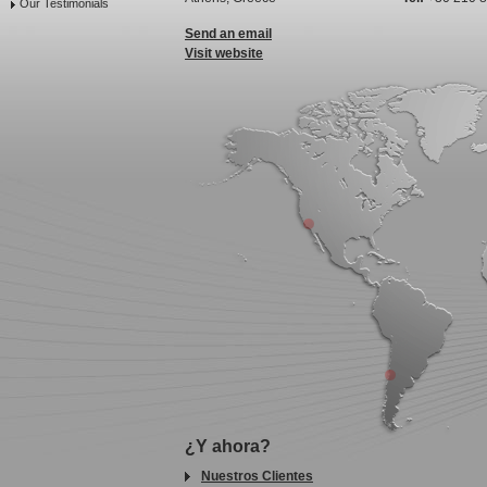
Our Testimonials
Send an email
Visit website
¿Y ahora?
Nuestros Clientes