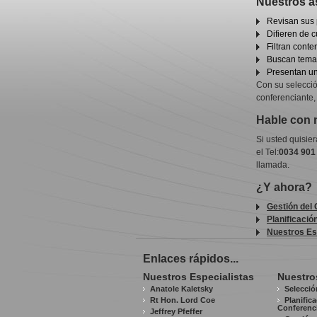
Nuestros a
Revisan sus 
Difieren de c
Filtran conte
Buscan temas
Presentan un
Con su selecció
conferenciante,
Hable con 
Si usted quisie
el Tel:
0034 901
llamada.
¿Y ahora?
Gestión del
Planificació
Nuestros Es
Enlaces rápidos...
Nuestros Especialistas
Nuestro
Anatole Kaletsky
Selecció
Rt Hon. Lord Coe
Planific
Conferenc
Jeffrey Pfeffer