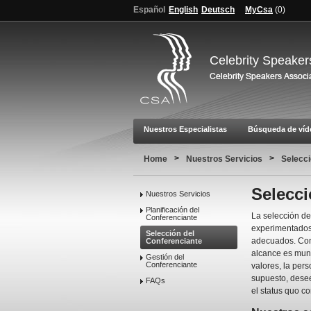
Español
English
Deutsch
MyCsa
(
0
)
Celebrity Speaker
Nuestros Especialistas
Búsqueda de víd
>
>
Home
Nuestros Servicios
Selecci
Selecci
Nuestros Servicios
Planificación del
La selección de
Conferenciante
experimentados 
Selección del
adecuados. Con 
Conferenciante
alcance es mund
Gestión del
Conferenciante
valores, la pers
supuesto, desee
FAQs
el status quo co