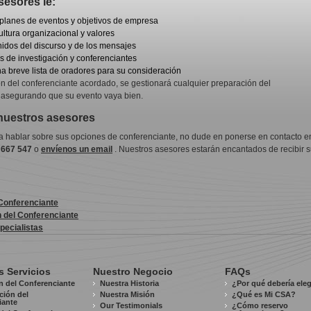
sesores le:
planes de eventos y objetivos de empresa
ultura organizacional y valores
nidos del discurso y de los mensajes
 de investigación y conferenciantes
a breve lista de oradores para su consideración
n del conferenciante acordado, se gestionará cualquier preparación del
 asegurando que su evento vaya bien.
nuestros asesores
ra hablar sobre sus opciones de conferenciante, no dude en ponerse en contacto e
 667 547
o
envíenos un email
. Nuestros asesores estarán encantados de recibir 
 Conferenciante
n del Conferenciante
pecialistas
s Servicios
Nuestro Negocio
FAQs
n del Conferenciante
Nuestra Historia
¿Por qué debería ele
ación del
Nuestra Misión
¿Qué es Mi CSA?
iante
Our Testimonials
¿Cómo reservo