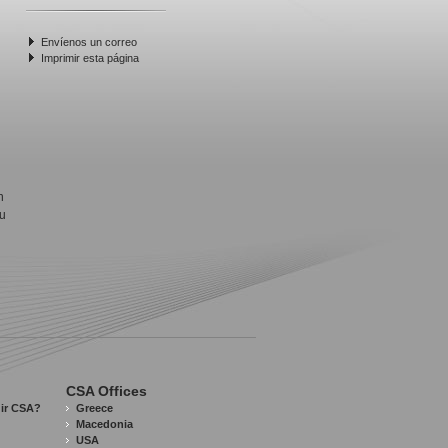
Envíenos un correo
Imprimir esta página
n
su
CSA Offices
gir CSA?
Greece
Macedonia
USA