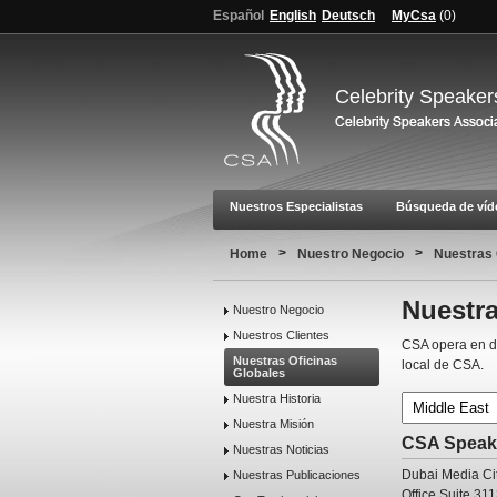
Español
English
Deutsch
MyCsa
(
0
)
Celebrity Speaker
Nuestros Especialistas
Búsqueda de víd
>
>
Home
Nuestro Negocio
Nuestras 
Nuestra
Nuestro Negocio
Nuestros Clientes
CSA opera en di
Nuestras Oficinas
local de CSA.
Globales
Nuestra Historia
Nuestra Misión
CSA Speak
Nuestras Noticias
Dubai Media Ci
Nuestras Publicaciones
Office Suite 3