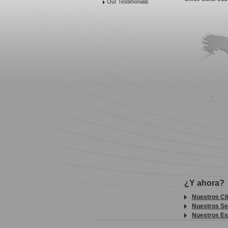
Our Testimonials
¿Y ahora?
Nuestros Cl
Nuestros Se
Nuestros Es