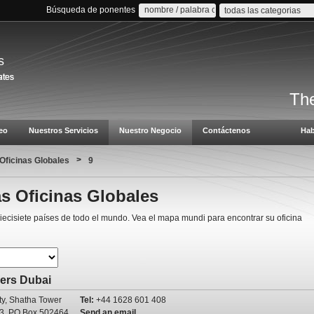
Búsqueda de ponentes
todas las categorias
s
The
eo
Nuestros Servicios
Nuestro Negocio
Contáctenos
Hab
>
Oficinas Globales
9
s Oficinas Globales
ecisiete países de todo el mundo. Vea el mapa mundi para encontrar su oficina
ers Dubai
ty, Shatha Tower
Tel:
+44 1628 601 408
113, PO Box 502464
Send an email