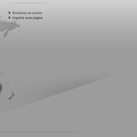
Envíenos un correo
Imprimir esta página