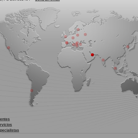
ientes
rvicios
pecialistas