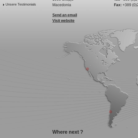
Unsere Testimonials
Macedonia
Fax:
+389 (0)
Send an email
Visit website
Where next ?