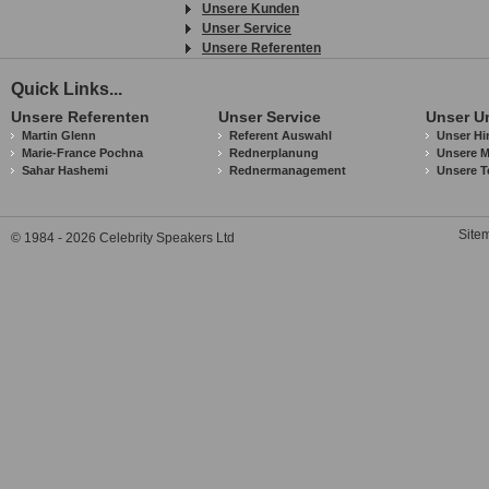
Unsere Kunden
Unser Service
Unsere Referenten
Quick Links...
Unsere Referenten
Unser Service
Unser U
Martin Glenn
Referent Auswahl
Unser Hi
Marie-France Pochna
Rednerplanung
Unsere M
Sahar Hashemi
Rednermanagement
Unsere T
Site
© 1984 - 2026 Celebrity Speakers Ltd