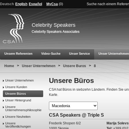
Deutsch
English
Español
MyCsa
(
0
)
Suche nach einem Refere
Celebrity Speakers
Unsere Referenten
Video-Suche
Unser Service
Unser Unternehmen
>
>
>
Home
Unser Unternehmen
Unsere Buros
8
Unsere Büros
Unser Unternehmen
Unsere Kunden
CSA hat Büros in siebzehn Ländern. Finden Sie un
Unsere Büros
Karte.
Unser Hintergrund
Unsere
Unternehmensphilosophie
CSA Speakers @ Triple S
Unsere Neuheiten
Frederik Shopen 6/2
Marija Solev
Unsere
Veröffentlichungen
1000 Skopje
Tel:
+389 (0)2