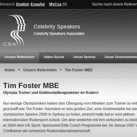
Deutsch
English
Español
MyCsa
(
0
)
Suche nach einem Refere
Celebrity Speakers
Unsere Referenten
Video-Suche
Unser Service
Unser Unternehmen
>
>
Home
Unsere Referenten
Tim Foster MBE
Tim Foster MBE
Olympia Trainer und Goldmedaillengewinner im Rudern
Nur wenige Olympioniken haben den Übergang vom Athleten zum Trainer so rei
geschafft wie Tim Foster. Nachdem er sein großes Ziel, eine Goldmedaille bei de
olympischen Spielen 2000 in Sydney zu holen, erreicht hatte trat er vom aktiven
internationalen Rudersport zurück. Um aber weiterhin mit ihm verbunden zu bleib
er 2004 dem UK Sport- Sponsored Elite Coach Programme bei. Im Januar 2007 
Cheftrainer der schweizer Rudernationalmannschaft.