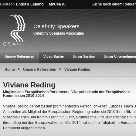
Deutsch
English
Español
MyCsa
(
0
)
Suche nach einem Refere
Celebrity Speakers
Unsere Referenten
Video-Suche
Unser Service
Unser Unternehmen
>
>
Home
Unsere Referenten
Viviane Reding
Viviane Reding
Mitglied des Europäischen Parlaments, Vizepräsidentin der Europäischen
Kommission 2010-2014
Viviane Reding gehört zu den prominentesten Persönlichkeiten Europas. Nach 3
Amtszeiten als Mitglied der Europäischen Regierung nahm sie 2010 ihren Sitz al
Vizepräsidentin und Kommissarin für Justiz, Grundrechte und Bürgerschaft ein. 
ihrem Sieg bei den Europawahlen im Mai 2014 hat sie ihre Tätigkeit im Europäi
Parlament aufgenommen.