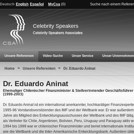
Deutsch
English
Español
MyCsa
(
0
)
Suche nach einem Refere
Celebrity Speakers
Unsere Referenten
Video-Suche
Unser Service
Unser Unternehmen
>
>
Home
Unsere Referenten
Dr. Eduardo Aninat
Dr. Eduardo Aninat
Ehemaliger Chilenischer Finanzminister & Stellvertretender Geschäftsführer
(1999-2003)
Dr. Eduardo Aninat ist ein international anerkannter, hochkarätiger Finanzexperte
1995-96 Vorstandsvorsitzender des IMF und der Weltbank war. Er war außerdem 
Jahre als Mitglied des Entwicklungsausschusses der Weltbank und des IMF tätig
als Vertreter für Chile, Argentinien, Bolivien, Peru, Uruguay und Paraguay aktiv w
1994 bis 1999 war er chilenischer Finanzminister und beriet internationale Instit
wie die Weltbank und die Inter-Amerikanische Entwicklungsbank. Außerdem übte 