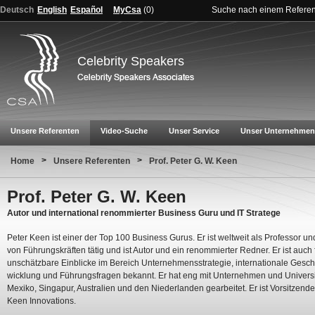
Deutsch
English
Español
MyCsa
(
0
)
Suche nach einem Refere
Celebrity Speakers
Unsere Referenten
Video-Suche
Unser Service
Unser Unternehmen
>
>
Home
Unsere Referenten
Prof. Peter G. W. Keen
Prof. Peter G. W. Keen
Autor und international renommierter Business Guru und IT Stratege
Peter Keen ist einer der Top 100 Business Gurus. Er ist weltweit als Professor un
von Führungskräften tätig und ist Autor und ein renommierter Redner. Er ist auch 
unschätzbare Einblicke im Bereich Unternehmensstrategie, internationale Gesch
wicklung und Führungsfragen bekannt. Er hat eng mit Unternehmen und Universi
Mexiko, Singapur, Australien und den Niederlanden gearbeitet. Er ist Vorsitzende
Keen Innovations.