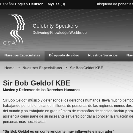
Español
English
Deutsch
MyCsa
(
0
)
Búsqueda de ponente
Celebrity Speakers
Nuestros Especialistas
Búsqueda de vídeo
Nuestros Servicios
Nue
>
>
Home
Nuestros Especialistas
Sir Bob Geldof KBE
Sir Bob Geldof KBE
Músico y Defensor de los Derechos Humanos
Sir Bob Geldof, músico y defensor de los derechos humanos, lleva mucho tiemp
trabajando por el bienestar de millones de personas de las regiones menos des
del mundo y ha trabajado en gran número de campañas de concienciación y pro
asistencia como parte de su incesante esfuerzo por dar a conocer la situación de
personas más necesitadas.
"Sir Bob Geldof es un conferenciante muy influyente e inspirador"