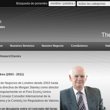
Búsqueda de ponentes
todas las categorias
s
The
eo
Nuestros Servicios
Nuestro Negocio
Contáctenos
Hab
 Howard Davies
res (2003 - 2011)
la de Negocios de Londres desde 2003 hasta
a directiva de Morgan Stanley como director
a regularmente en el Foro Econï¿½mico
onsejo Consultor Internacional de la
ina y la Comisiï¿½n Reguladora de Valores.
un desajuste entre el concepto del largo