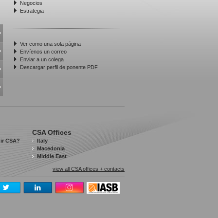
Negocios
Estrategia
Ver como una sola página
Envíenos un correo
Enviar a un colega
Descargar perfil de ponente PDF
CSA Offices
gir CSA?
Italy
Macedonia
Middle East
view all CSA offices + contacts