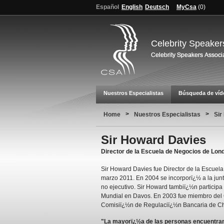
Español
English
Deutsch
MyCsa
(
0
)
Celebrity Speaker
Nuestros Especialistas
Búsqueda de víd
>
>
Home
Nuestros Especialistas
Sir
Sir Howard Davies
Director de la Escuela de Negocios de Lond
Sir Howard Davies fue Director de la Escue
marzo 2011. En 2004 se incorporï¿½ a la junt
no ejecutivo. Sir Howard tambiï¿½n particip
Mundial en Davos. En 2003 fue miembro del C
Comisiï¿½n de Regulaciï¿½n Bancaria de Ch
"La mayorï¿½a de las personas encuentran 