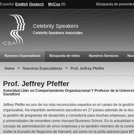
Español
English
Deutsch
MyCsa
(
0
)
Búsqueda de ponente
Celebrity Speakers
Nuestros Especialistas
Búsqueda de vídeo
Nuestros Servicios
Nue
>
>
Home
Nuestros Especialistas
Prof. Jeffrey Pfeffer
Prof. Jeffrey Pfeffer
Autoridad Líder en Comportamiento Organizacional Y Profesor de la Univers
Standford
Jeffrey Pfeffer es uno de los más reconocidos expertos en el campo de la gestió
organizativa. Ha impartido seminarios ejecutivos en 27 países además de la do
la gestión de programas de desarrollo y consultoría para muchas empresas, aso
y universidades de renombre como Harvard Business School. En la actualidad es
consejo de administración de cinco empresas y es también miembro de la comis
visitar la Escuela de Negocios de Harvard, así como en la junta asesora para M