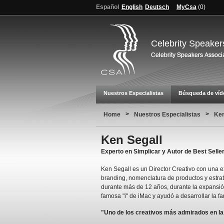
Español
English
Deutsch
MyCsa
(
0
)
Celebrity Speaker
Nuestros Especialistas
Búsqueda de víd
>
>
Home
Nuestros Especialistas
Ken
Ken Segall
Experto en Simplicar y Autor de Best Selle
Ken Segall es un Director Creativo con una e
branding, nomenclatura de productos y estra
durante más de 12 años, durante la expansió
famosa "i" de iMac y ayudó a desarrollar la 
"Uno de los creativos más admirados en la 