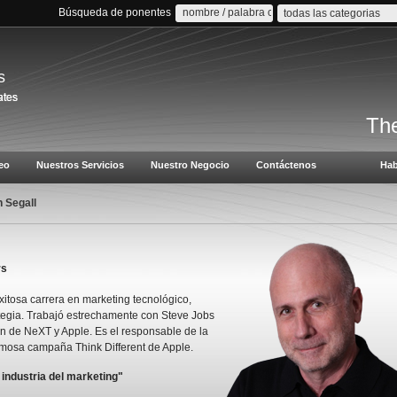
Búsqueda de ponentes
todas las categorias
s
The
eo
Nuestros Servicios
Nuestro Negocio
Contáctenos
Hab
 Segall
rs
xitosa carrera en marketing tecnológico,
tegia. Trabajó estrechamente con Steve Jobs
n de NeXT y Apple. Es el responsable de la
famosa campaña Think Different de Apple.
industria del marketing"