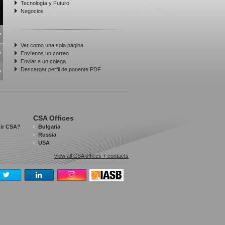
Tecnología y Futuro
Negocios
Ver como una sola página
Envíenos un correo
Enviar a un colega
Descargar perfil de ponente PDF
CSA Offices
gir CSA?
Bulgaria
Russia
USA
view all CSA offices + contacts