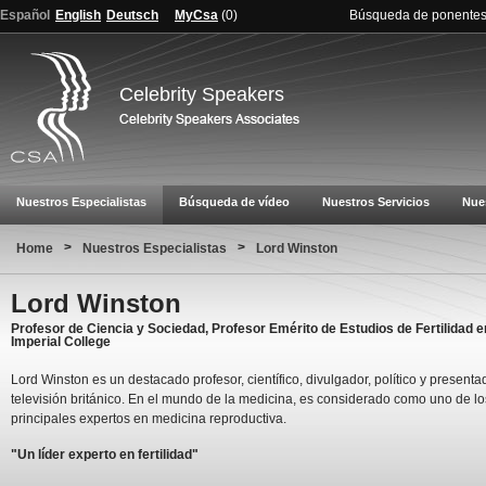
Español
English
Deutsch
MyCsa
(
0
)
Búsqueda de ponente
Celebrity Speakers
Nuestros Especialistas
Búsqueda de vídeo
Nuestros Servicios
Nue
>
>
Home
Nuestros Especialistas
Lord Winston
Lord Winston
Profesor de Ciencia y Sociedad, Profesor Emérito de Estudios de Fertilidad e
Imperial College
Lord Winston es un destacado profesor, científico, divulgador, político y presenta
televisión británico. En el mundo de la medicina, es considerado como uno de lo
principales expertos en medicina reproductiva.
"Un líder experto en fertilidad"