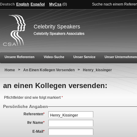
Deutsch
English
Español
MyCsa
(
0
)
Suche nach einem Refere
Celebrity Speakers
Unsere Referenten
Video-Suche
Unser Service
Unser Unternehmen
>
>
Home
An Einen Kollegen Versenden
Henry_kissinger
an einen Kollegen versenden:
Pflichtfelder sind wie folgt markiert
*
Persönliche Angaben
Referenten
*
Ihr Name
*
E-Mail
*