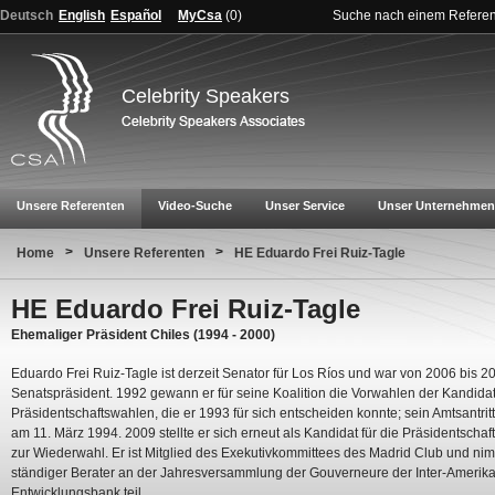
Deutsch
English
Español
MyCsa
(
0
)
Suche nach einem Refere
Celebrity Speakers
Unsere Referenten
Video-Suche
Unser Service
Unser Unternehmen
>
>
Home
Unsere Referenten
HE Eduardo Frei Ruiz-Tagle
HE Eduardo Frei Ruiz-Tagle
Ehemaliger Präsident Chiles (1994 - 2000)
Eduardo Frei Ruiz-Tagle ist derzeit Senator für Los Ríos und war von 2006 bis 2
Senatspräsident. 1992 gewann er für seine Koalition die Vorwahlen der Kandidatu
Präsidentschaftswahlen, die er 1993 für sich entscheiden konnte; sein Amtsantritt
am 11. März 1994. 2009 stellte er sich erneut als Kandidat für die Präsidentschaf
zur Wiederwahl. Er ist Mitglied des Exekutivkommittees des Madrid Club und nim
ständiger Berater an der Jahresversammlung der Gouverneure der Inter-Amerik
Entwicklungsbank teil.