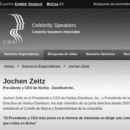
Español
English
Deutsch
MyCsa
(
0
)
Búsqueda de ponente
Celebrity Speakers
Nuestros Especialistas
Búsqueda de vídeo
Nuestros Servicios
Nue
>
>
Home
Nuestros Especialistas
Jochen Zeitz
Jochen Zeitz
Presidente y CEO de Harley - Davidson Inc.
Jochen Zeitz es el Presidente y CEO de Harley-Davidson, Inc., y Presidente de l
Directiva de Harley-Davidson. Ha sido miembro de su junta directiva desde 2007
estableció el Comité de Marca y Sostenibilidad de la compañía.
"El Presidente y CEO más joven en la historia de Alemania en dirigir una co
que cotiza en Bolsa"